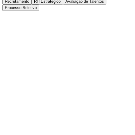
Recrutamento
RH Estratégico
Avaliação de Talentos
Processo Seletivo
ATS
5 min
de leitura
O que é um ATS e por que sua empresa precisa de
um?
Compliance e Governança
8 min
de leitura
Guia completo: gestão de editais em processos
seletivos
Recrutamento
6 min
de leitura
5 práticas de recrutamento moderno que você
deveria adotar