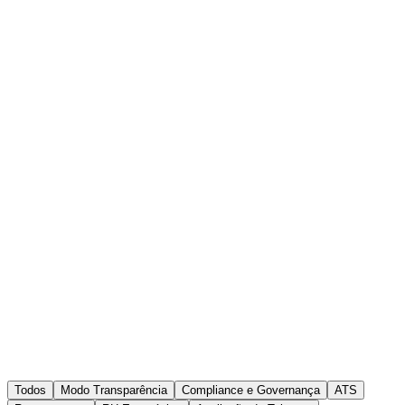
Recursos
Resultados
Blog
Preços
Comparativo
Sobre
Já é usuário?
Login
Agendar demonstração
Todos
Modo Transparência
Compliance e Governança
ATS