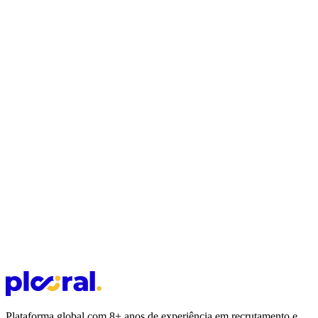
exagerar
RH Estratégico
6 min
de leitura
A era da conexão: por que o futuro do R&S não
está em um sistema que faz tudo
Recrutamento
6 min
de leitura
Recrutando a Geração Z: o que mudou e o que você
precisa saber
Plataforma global com 8+ anos de experiência em recrutamento e